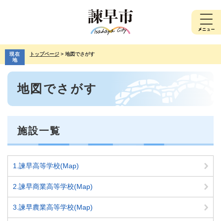
ペ
メ
ー
ニ
ジ
ュ
の
ー
先
を
現在
トップページ
>
地図でさがす
頭
飛
地
で
ば
本
す。
し
地図でさがす
文
て
本
文
へ
施設一覧
1.諫早高等学校(Map)
2.諫早商業高等学校(Map)
3.諫早農業高等学校(Map)