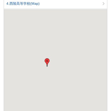
4.西陵高等学校(Map)
5.諫早東高等学校(Map)
6.鎮西学院高等学校(Map)
7.長崎日本大学高等学校(Map)
8.創成館高等学校(Map)
9.鎮西学院大学(Map)
10.いさはやコンピュータ・カレッジ(Map)
11.長崎県央看護学校(Map)
12.県立農業大学校(Map)