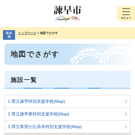
ペ
メ
ー
ニ
ジ
ュ
の
ー
先
を
現在
トップページ
>
地図でさがす
頭
飛
地
で
ば
本
す。
し
地図でさがす
文
て
本
文
へ
施設一覧
1.県立諫早特別支援学校(Map)
2.県立諫早東特別支援学校(Map)
3.県立希望が丘高等特別支援学校(Map)