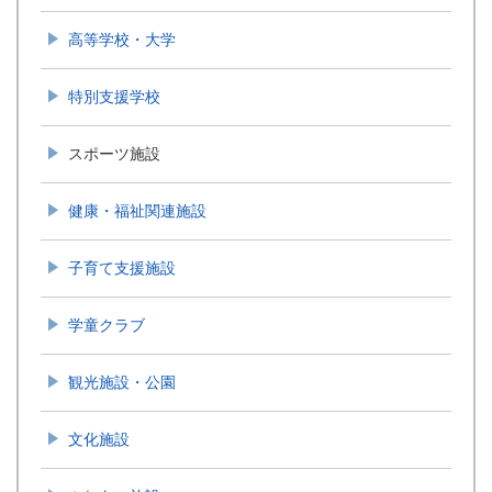
25.飯盛グラウンド(Map)
高等学校・大学
26.とどろき体育館(Map)
27.高来総合運動公園(Map)
特別支援学校
28.高来武道館(Map)
スポーツ施設
29.高来城ノ下グラウンド(Map)
健康・福祉関連施設
30.高来西グラウンド(Map)
子育て支援施設
31.諫早市高来屋内ゲートボール場(Map)
32.小長井田原体育館(Map)
学童クラブ
33.小長井テニス場(Map)
観光施設・公園
34.小長井相撲場(Map)
文化施設
35.小長井プール(Map)