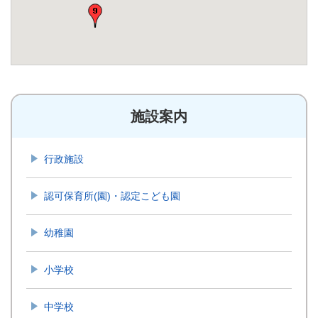
15.森山スポーツ交流館(Map)
16.森山武道館(Map)
17.森山テニス場(Map)
18.森山相撲場(Map)
施設案内
19.森山グラウンド(Map)
行政施設
20.森山餅田山グラウンド(Map)
認可保育所(園)・認定こども園
21.飯盛体育館(Map)
22.飯盛小島武道場(Map)
幼稚園
23.飯盛テニス場(Map)
小学校
24.飯盛相撲場(Map)
中学校