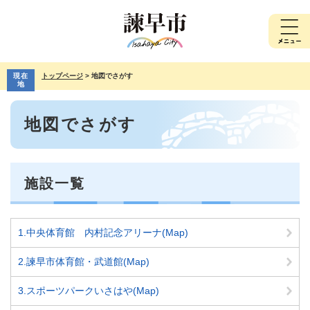
ペ
メ
ー
ニ
ジ
ュ
の
ー
先
を
現在
トップページ
>
地図でさがす
頭
飛
地
で
ば
本
す。
し
地図でさがす
文
て
本
文
へ
施設一覧
1.中央体育館 内村記念アリーナ(Map)
2.諫早市体育館・武道館(Map)
3.スポーツパークいさはや(Map)