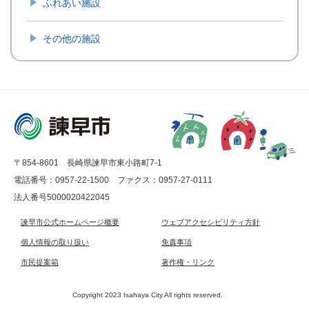
ふれあい施設
36.小長井グラウンド(Map)
37.小長井長里グラウンド(Map)
その他の施設
38.小長井田原グラウンド(Map)
39.小長井ゲートボール場(Map)
〒854-8601 長崎県諫早市東小路町7-1
電話番号：0957-22-1500
ファクス：0957-27-0111
法人番号5000020422045
諫早市公式ホームページ概要
ウェブアクセシビリティ方針
個人情報の取り扱い
免責事項
市民提案箱
著作権・リンク
Copyright 2023 Isahaya City.All rights reserved.