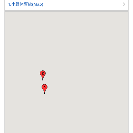
4.小野体育館(Map)
5.諫早市弓道場(Map)
6.小野島グラウンド(Map)
7.諫早市ゲートボール場(Map)
8.津久葉公園グラウンド(Map)
9.諫早市新道福祉交流センター(Map)
10.多良見体育センター(Map)
11.なごみの里運動公園(Map)
12.多良見西部グラウンド(Map)
13.諫早市多良見ローンボウルズ場(Map)
14.諫早市サッカー場(Map)