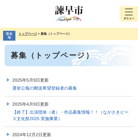
ペ
メ
ー
ニ
ジ
ュ
の
ー
先
を
現在
トップページ
>
募集（トップページ）
頭
飛
地
で
ば
本
す。
し
募集（トップページ）
文
て
本
文
へ
2025年5月9日更新
選挙公報の郵送希望登録者の募集
2025年4月9日更新
【終了】出演団体（者）・作品募集情報！！（ながさきピー
ス文化祭2025 実施事業）
2024年12月2日更新