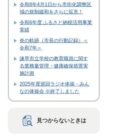
令和8年4月1日から市街化調整区
域の規制緩和をさらに拡充！
令和6年度 ふるさと納税活用事業
実績
炎の軌跡（市長の行動記録）＜
令和7年＞
諫早市立学校の教育職員に関す
る業務量管理・健康確保措置実
施計画
2025年度巡回ラジオ体操・みん
なの体操会 ※終了しました
見つからないときは