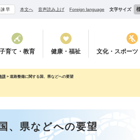
ル諫早
本文へ
音声読み上げ
Foreign language
文字サイズ
子育て
・教育
健康
・福祉
文化
・スポーツ
務課
>
道路整備に関する国、県などへの要望
国、県などへの要望