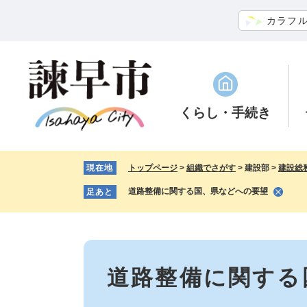
ペ
メ
カラフ
ー
ニ
ジ
ュ
の
ー
先
を
頭
飛
で
ば
くらし
・手続き
す。
し
て
本
現在地
トップページ
>
組織でさがす
>
建設部
>
建設総
文
へ
道路整備に関する国、県などへの要望
足あと
本
文
道路整備に関する