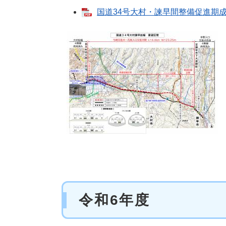
​国道34号大村・諫早間整備促進期成
令和6年度