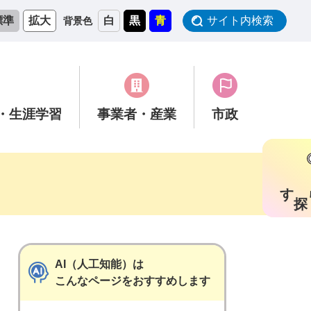
標準
拡大
白
黒
青
サイト内検索
背景色
・生涯学習
事業者
・産業
市政
す
AI（人工知能）は
こんなページをおすすめします