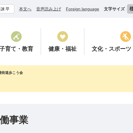
ル諫早
本文へ
音声読み上げ
Foreign language
文字サイズ
子育て
・教育
健康
・福祉
文化
・スポーツ
崎街道歩こう会
働事業