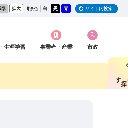
標準
拡大
白
黒
青
サイト内検索
背景色
・生涯学習
事業者
・産業
市政
す