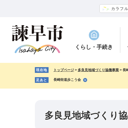
ペ
メ
カラフ
ー
ニ
ジ
ュ
の
ー
先
を
頭
飛
で
ば
くらし
・手続き
す。
し
て
本
現在地
トップページ
>
多良見地域づくり協働事業
>
長
文
へ
長崎街道歩こう会
足あと
多良見地域づくり協