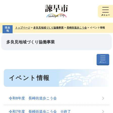
ペ
メ
ー
ニ
ジ
ュ
の
ー
先
を
現在
トップページ
>
多良見地域づくり協働事業
>
長崎街道歩こう会
>
イベント情報
頭
飛
地
で
ば
す。
し
多良見地域づくり協働事業
て
本
文
へ
多
良
本
見
イベント情報
文
地
域
づ
く
令和8年度 長崎街道歩こう会
り
協
働
令和7年度 長崎街道歩こう会 ※終了