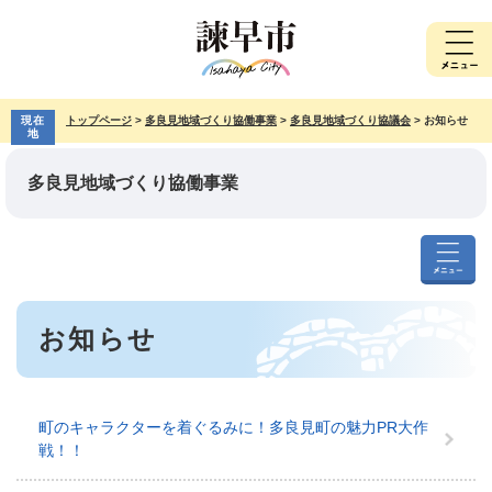
ペ
メ
ー
ニ
ジ
ュ
の
ー
先
を
現在
トップページ
>
多良見地域づくり協働事業
>
多良見地域づくり協議会
>
お知らせ
頭
飛
地
で
ば
す。
し
多良見地域づくり協働事業
て
本
文
へ
多
良
本
見
お知らせ
文
地
域
づ
く
町のキャラクターを着ぐるみに！多良見町の魅力PR大作
り
戦！！
協
働