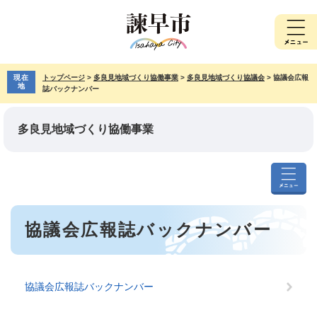
ペ
メ
ー
ニ
ジ
ュ
の
ー
先
を
現在
トップページ
>
多良見地域づくり協働事業
>
多良見地域づくり協議会
>
協議会広報
頭
飛
地
誌バックナンバー
で
ば
す。
し
て
多良見地域づくり協働事業
本
文
へ
多
良
本
見
協議会広報誌バックナンバー
文
地
域
づ
く
協議会広報誌バックナンバー
り
協