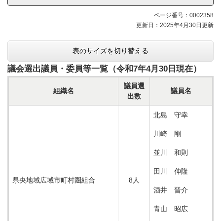
ー
ページ番号：0002358
更新日：2025年4月30日更新
表のサイズを切り替える
議会選出議員・委員等一覧（令和7年4月30日現在）
議員選
組織名
議員名
出数
北島 守幸
川崎 剛
​並川 和則
田川 伸隆
県央地域広域市町村圏組合
8人
酒井 晋介
青山 昭広