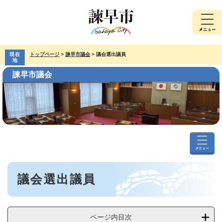
ペ
メ
ー
ニ
ジ
ュ
の
ー
先
を
現在
トップページ
>
諫早市議会
>
議会選出議員
頭
飛
地
で
ば
諫早市議会
す。
し
て
本
文
へ
諫
早
本
市
議会選出議員
文
議
会
メ
ニ
ページ内目次
ュ