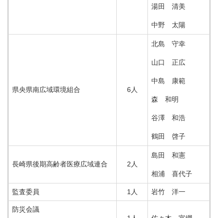
湯田 清美
中野 太陽
北島 守幸
山口 正広
中島 康範
県央県南広域環境組合
6人
森 和明
谷澤 和浩
鶴田 啓子
島田 和憲
長崎県後期高齢者医療広域連合
2人
相浦 喜代子
監査委員
1人
岩竹 洋一
防災会議
1人
佐々木 宣綱