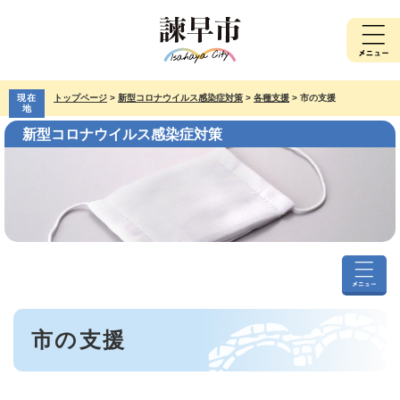
ペ
メ
ー
ニ
ジ
ュ
の
ー
先
を
現在
トップページ
>
新型コロナウイルス感染症対策
>
各種支援
>
市の支援
頭
飛
地
で
ば
新型コロナウイルス感染症対策
す。
し
て
本
文
へ
新
型
本
コ
市の支援
文
ロ
ナ
ウ
イ