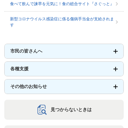
食べて飲んで諫早を元気に！食の総合サイト『さぐっと』
ル
ス
感
新型コロナウイルス感染症に係る傷病手当金が支給されま
染
す
症
対
策
メ
市民の皆さんへ
ニ
ュ
ー
各種支援
その他のお知らせ
見つからないときは