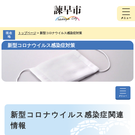
ペ
メ
ー
ニ
ジ
ュ
の
ー
先
を
現在
トップページ
>
新型コロナウイルス感染症対策
頭
飛
地
で
ば
新型コロナウイルス感染症対策
す。
し
て
本
文
へ
新
型
本
コ
新型コロナウイルス感染症関連
文
ロ
ナ
情報
ウ
イ