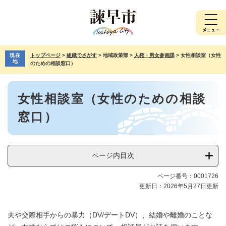
ペ
メ
ー
ニ
ジ
ュ
の
ー
先
を
現在
トップページ
>
組織でさがす
>
地域政策部
>
人権・男女参画課
>
女性相談室（女性
頭
飛
地
のための相談窓口）
で
ば
す。
し
本
て
女性相談室（女性のための相談
文
本
文
窓口）
へ
ページ内目次
ページ番号：0001726
更新日：2026年5月27日更新
夫や交際相手からの暴力（DV/デートDV）、結婚や離婚のことな