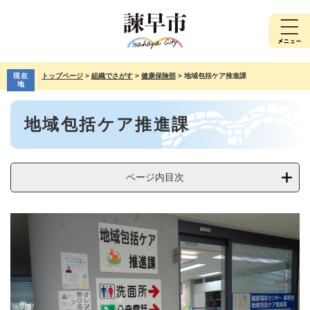
ペ
メ
ー
ニ
ジ
ュ
の
ー
先
を
現在
トップページ
>
組織でさがす
>
健康保険部
>
地域包括ケア推進課
頭
飛
地
で
ば
本
す。
し
地域包括ケア推進課
文
て
本
文
へ
ページ内目次