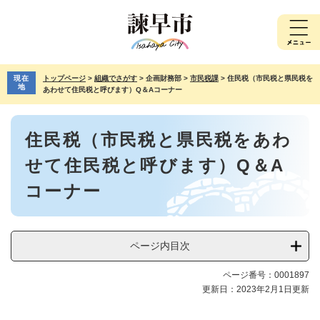
ペ
メ
ー
ニ
ジ
ュ
の
ー
先
を
現在
トップページ
>
組織でさがす
>
企画財務部
>
市民税課
>
住民税（市民税と県民税を
頭
飛
地
あわせて住民税と呼びます）Q＆Aコーナー
で
ば
す。
し
本
て
住民税（市民税と県民税をあわ
文
本
文
せて住民税と呼びます）Q＆A
へ
コーナー
ページ内目次
ページ番号：0001897
更新日：2023年2月1日更新