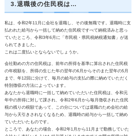
3.退職後の住民税は…
私は、令和2年11月に会社を退職し、その後無職です。退職時に支
払われた給与から一括して納めた住民税ですべて納税済みと思っ
ていたところ、令和3年6月に「市民税・県民税納税通知書」が送
られてきました。
これは二度払いとならないでしょうか。
会社勤めの方の住民税は、前年の所得を基準に算出された住民税
の年税額を、所得の生じた年の翌年の6月からそのまた翌年の5月
まで、年12回に分けて、毎月の給与の支払の際に納めていただく
特別徴収の方法によっています。
あなたから退職時に一括して納めていただいた住民税は、令和元
年中の所得に対して課され、令和2年6月から毎月徴収された住民
税の残りの税額であって、この分については退職のため会社の給
与から天引きされなくなるため、退職時の給与から一括して納め
ていただいたものです。
ところで、あなたの場合、令和2年1月から11月まで勤務していた