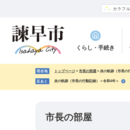
ペ
メ
カラフ
ー
ニ
ジ
ュ
の
ー
先
を
頭
飛
で
ば
くらし
・手続き
す。
し
て
本
現在地
トップページ
>
市長の部屋
>
炎の軌跡（市長の
文
へ
炎の軌跡（市長の行動記録）＜令和4年＞
足あと
市長の部屋