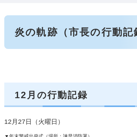
本
文
炎の軌跡（市長の行動記
12月の行動記録
12月27日（火曜日）
▼年末警戒出発式​（場所：諫早消防署）