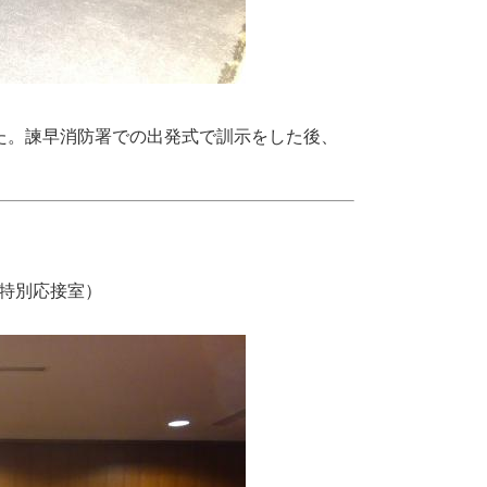
た。諫早消防署での出発式で訓示をした後、
特別応接室）