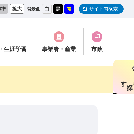
標準
拡大
白
黒
青
サイト内検索
背景色
・生涯学習
事業者
・産業
市政
す