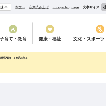
ル諫早
本文へ
音声読み上げ
Foreign language
文字サイズ
子育て
・教育
健康
・福祉
文化
・スポーツ
行動記録）＜令和4年＞