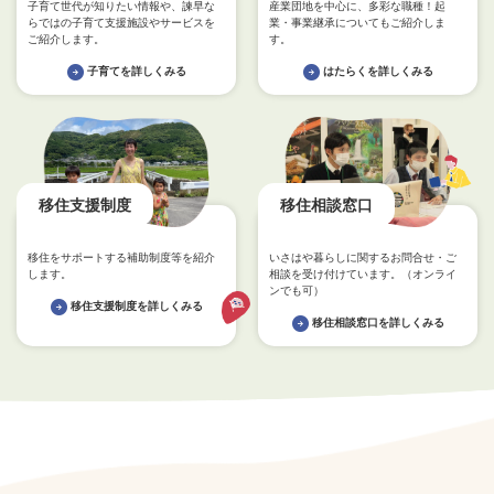
子育て世代が知りたい情報や、諫早な
産業団地を中心に、多彩な職種！起
らではの子育て支援施設やサービスを
業・事業継承についてもご紹介しま
ご紹介します。
す。
子育てを詳しくみる
はたらくを詳しくみる
移住支援制度
移住相談窓口
移住をサポートする補助制度等を紹介
いさはや暮らしに関するお問合せ・ご
します。
相談を受け付けています。（オンライ
ンでも可）
移住支援制度を詳しくみる
移住相談窓口を詳しくみる