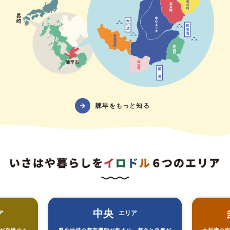
諫早をもっと知る
中央
ア
エリア