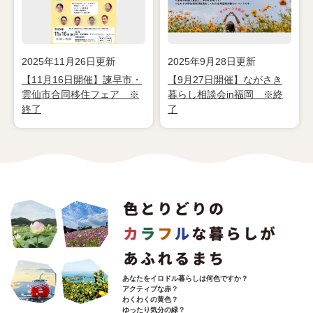
2025年11月26日更新
2025年9月28日更新
【11月16日開催】諫早市・
【9月27日開催】ながさき
雲仙市合同移住フェア ※
暮らし相談会in福岡 ※終
終了
了
あなたをイロドル暮らしは何色ですか？
アクティブな赤？
わくわくの黄色？
ゆったり気分の緑？