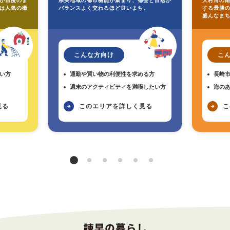
が自慢のま
県央地域の都市機能が集まり、都会と自然が
大村湾の
は人気の撮
バランスよく交わるほど良いまち。
する景勝
盛んなま
こんな方向け
こ
い方
通勤や買い物の利便性を求める方
長崎
週末のアクティビティを満喫したい方
海の
見る
このエリアを詳しく見る
こ