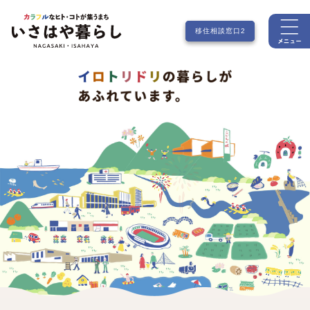
ペ
メ
ー
ニ
移住相談窓口2
移住相談窓口
ジ
ュ
の
ー
先
を
頭
飛
で
ば
す。
し
て
本
文
へ
本