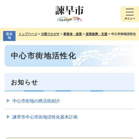
ペ
メ
ー
ニ
ジ
ュ
の
ー
先
を
現在
トップページ
>
分類でさがす
>
事業者・産業
>
産業振興・支援
>
中心市街地活性化
頭
飛
地
で
ば
本
す。
し
中心市街地活性化
文
て
本
文
へ
お知らせ
中心市街地の商店街紹介
諫早市中心市街地活性化基本計画