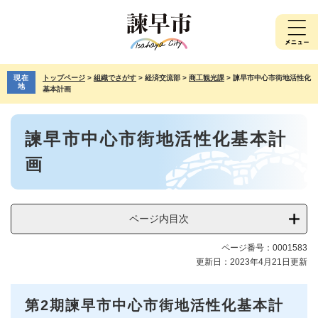
ペ
メ
ー
ニ
ジ
ュ
の
ー
先
を
現在
トップページ
>
組織でさがす
>
経済交流部
>
商工観光課
>
諫早市中心市街地活性化
頭
飛
地
基本計画
で
ば
す。
し
本
て
諫早市中心市街地活性化基本計
文
本
文
画
へ
ページ内目次
ページ番号：0001583
更新日：2023年4月21日更新
第2期諫早市中心市街地活性化基本計