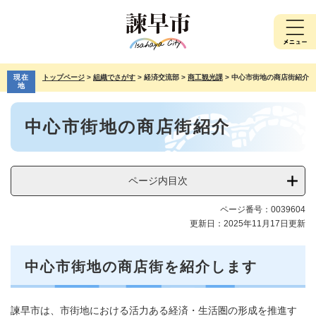
ペ
メ
ー
ニ
ジ
ュ
の
ー
先
を
現在
トップページ
>
組織でさがす
>
経済交流部
>
商工観光課
>
中心市街地の商店街紹介
頭
飛
地
で
ば
本
す。
し
中心市街地の商店街紹介
文
て
本
文
へ
ページ内目次
ページ番号：0039604
更新日：2025年11月17日更新
中心市街地の商店街を紹介します
諫早市は、市街地における活力ある経済・生活圏の形成を推進す