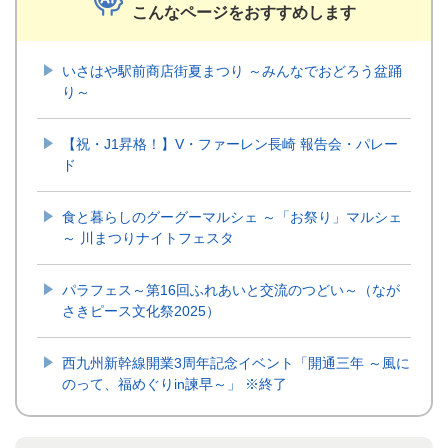
こんなページをおすすめします
いさはや駅前商店街夏まつり ～みんなでおどろう盆踊
り～
【祝・J1昇格！】V・ファーレン長崎 報告会・パレー
ド
食と暮らしのグーグーマルシェ ～「お祭り」マルシェ
～ 川まつりナイトフェスタ
パラフェス～第16回ふれあいと交流のつどい～（なが
さきピース文化祭2025）
西九州新幹線開業3周年記念イベント「開通三年 ～風に
のって、福めぐりin諫早～」 ※終了