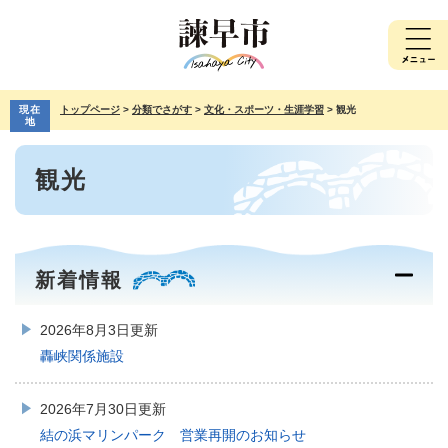
ペ
メ
ー
ニ
ジ
ュ
の
ー
先
を
現在
トップページ
>
分類でさがす
>
文化・スポーツ・生涯学習
>
観光
頭
飛
地
で
ば
本
す。
し
観光
文
て
本
文
へ
新着情報
2026年8月3日更新
轟峡関係施設
2026年7月30日更新
結の浜マリンパーク 営業再開のお知らせ