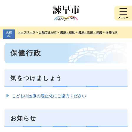
ペ
メ
ー
ニ
ジ
ュ
の
ー
先
を
現在
トップページ
>
分類でさがす
>
健康・福祉
>
健康・医療・保健
>
保健行政
頭
飛
地
で
ば
本
す。
し
保健行政
文
て
本
文
へ
気をつけましょう
こどもの医療の適正化にご協力ください
お知らせ