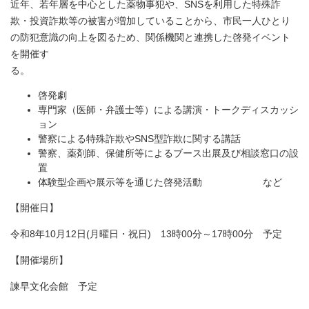
近年、若年層を中心とした薬物事犯や、SNSを利用した特殊詐
欺・投資詐欺等の被害が増加していることから、市民一人ひとり
の防犯意識の向上を図るため、関係機関と連携した啓発イベント
を開催す
る
啓発劇
専門家（医師・弁護士等）による講演・トークディスカッシ
ョン
警察による特殊詐欺やSNS型詐欺に関する講話
警察、薬剤師、保健所等によるブース出展及び相談窓口の設
置
体験型企画や展示等を通じた啓発活動 など
【開催日】
令和8年10月12日(月曜日・祝日) 13時00分～17時00分 予定
【開催場所】
諫早文化会館 予定