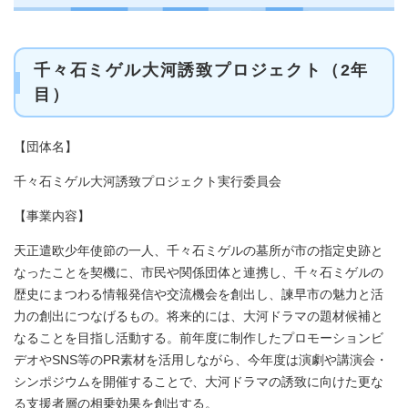
千々石ミゲル大河誘致プロジェクト（2年
目）
【団体名】
千々石ミゲル大河誘致プロジェクト実行委員会
【事業内容】​
天正遣欧少年使節の一人、千々石ミゲルの墓所が市の指定史跡と
なったことを契機に、市民や関係団体と連携し、千々石ミゲルの
歴史にまつわる情報発信や交流機会を創出し、諫早市の魅力と活
力の創出につなげるもの。将来的には、大河ドラマの題材候補と
なることを目指し活動する。前年度に制作したプロモーションビ
デオやSNS等のPR素材を活用しながら、今年度は演劇や講演会・
シンポジウムを開催することで、大河ドラマの誘致に向けた更な
る支援者層の相乗効果を創出する。