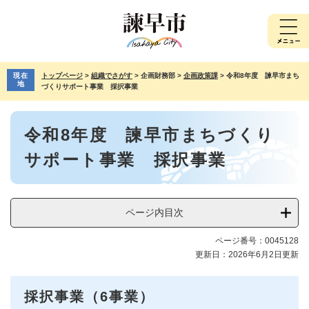
ペ
メ
ー
ニ
ジ
ュ
の
ー
先
を
現在
トップページ
>
組織でさがす
>
企画財務部
>
企画政策課
>
令和8年度 諫早市まち
頭
飛
地
づくりサポート事業 採択事業
で
ば
す。
し
本
て
令和8年度 諫早市まちづくり
文
本
文
サポート事業 採択事業
へ
ページ内目次
ページ番号：0045128
更新日：2026年6月2日更新
採択事業（6事業）