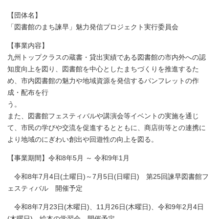
【団体名】
「図書館のまち諫早」魅力発信プロジェクト実行委員会
【事業内容】
九州トップクラスの蔵書・貸出実績である図書館の市内外への認
知度向上を図り、図書館を中心としたまちづくりを推進するた
め、市内図書館の魅力や地域資源を発信するパンフレットの作
成・配布を行
う
また、図書館フェスティバルや講演会等イベントの実施を通じ
て、市民の学びや交流を促進するとともに、商店街等との連携に
より地域のにぎわい創出や回遊性の向上を図る。
【事業期間】令和8年5月 ～ 令和9年1月
令和8年7月4日(土曜日)～7月5日(日曜日) 第25回諫早図書館フ
ェスティバル 開催予定
令和8年7月23日(木曜日)、11月26日(木曜日)、令和9年2月4日
(木曜日) 絵本の学習会 開催予定