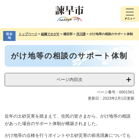
ペ
メ
ー
ニ
ジ
ュ
の
ー
先
を
現在
トップページ
>
組織でさがす
>
建設部
>
河川課
>
がけ地等の相談のサポート体制
頭
飛
地
で
ば
本
す。
し
がけ地等の相談のサポート体制
文
て
本
文
へ
ページ内目次
ページ番号：0001561
更新日：2023年2月1日更新
近年の土砂災害を踏まえて、住民の皆さまから、がけ地等の相談
があった場合のサポート体制が構築されました。
がけ地等の点検を行うポイントや土砂災害の前兆現象についても