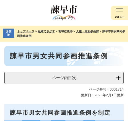
ペ
メ
ー
ニ
ジ
ュ
の
ー
先
を
現在
トップページ
>
組織でさがす
>
地域政策部
>
人権・男女参画課
>
諫早市男女共同参
頭
飛
地
画推進条例
で
ば
す。
し
本
て
諫早市男女共同参画推進条例
文
本
文
へ
ページ内目次
ページ番号：0001714
更新日：2023年2月1日更新
諫早市男女共同参画推進条例を制定