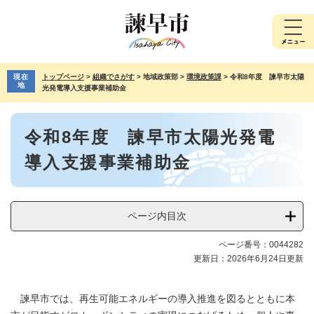
ペ
メ
ー
ニ
ジ
ュ
の
ー
先
を
現在
トップページ
>
組織でさがす
>
地域政策部
>
環境政策課
>
令和8年度 諫早市太陽
頭
飛
地
光発電導入支援事業補助金
で
ば
す。
し
本
て
令和8年度 諫早市太陽光発電
文
本
文
導入支援事業補助金
へ
ページ内目次
ページ番号：0044282
更新日：2026年6月24日更新
諫早市では、再生可能エネルギーの導入推進を図るとともに本