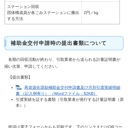
ステーション回収
団体構成員が各ごみステーションに搬出
2円／kg
する方法
補助金交付申請時の提出書類について
各期の回収活動が終わり、引取業者から送られる計量証明書が
揃い次第、申請してください。
【提出書類】
再資源化奨励補助金交付申請書及び月別引渡実績明細
書 （記入例有り） （Wordファイル：82KB）
引渡実績を証する書類（引取業者が発行する計量証明書（原
本））
申請は電子フォームからも可能です。下のリンクまたはQRコー