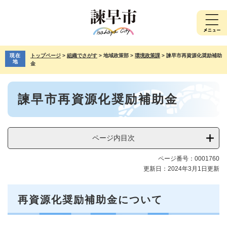
ペ
メ
ー
ニ
ジ
ュ
の
ー
先
を
現在
トップページ
>
組織でさがす
>
地域政策部
>
環境政策課
>
諫早市再資源化奨励補助
頭
飛
地
金
で
ば
す。
し
本
て
諫早市再資源化奨励補助金
文
本
文
へ
ページ内目次
ページ番号：0001760
更新日：2024年3月1日更新
再資源化奨励補助金について