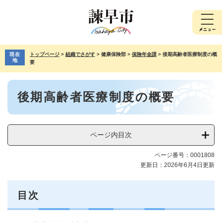
ペ
メ
ー
ニ
ジ
ュ
の
ー
先
を
現在
トップページ
>
組織でさがす
>
健康保険部
>
保険年金課
>
後期高齢者医療制度の概
頭
飛
地
要
で
ば
す。
し
本
て
後期高齢者医療制度の概要
文
本
文
へ
ページ内目次
ページ番号：0001808
更新日：2026年6月4日更新
目次