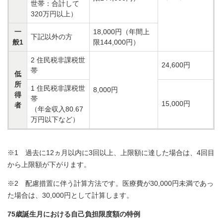
世帯：合計して
320万円以上）
一
18,000円（年間上
下記以外の方
般1
限144,000円）
2 住民税非課税世
24,600円
帯
低
所
1 住民税非課税世
8,000円
得
帯
15,000円
者
（年金収入80.67
万円以下など）
※1 過去に12ヵ月以内に3回以上、上限額に達した場合は、4回目
から上限額が下がります。
※2 配慮措置に伴う計算方法です。医療費が30,000円未満であっ
た場合は、30,000円として計算します。
75歳誕生月における自己負担限度額の特例