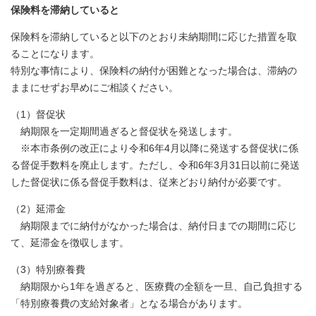
保険料を滞納していると
保険料を滞納していると以下のとおり未納期間に応じた措置を取
ることになります。
​​特別な事情により、保険料の納付が困難となった場合は、滞納の
ままにせずお早めにご相談ください。
（1）督促状
納期限を一定期間過ぎると督促状を発送します。
※本市条例の改正により令和6年4月以降に発送する督促状に係
る督促手数料を廃止します。ただし、令和6年3月31日以前に発送
した督促状に係る督促手数料は、従来どおり納付が必要です。
（2）延滞金
納期限までに納付がなかった場合は、納付日までの期間に応じ
て、延滞金を徴収します。
（3）特別療養費
納期限から1年を過ぎると、医療費の全額を一旦、自己負担する
「特別療養費の支給対象者」となる場合があります。