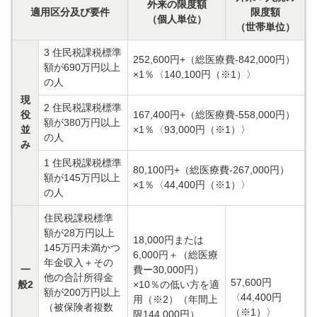
外来の限度額
適用区分及び要件
限度額
（個人単位）
（世帯単位）
3 住民税課税標準
252,600円+（総医療費-842,000円）
額が690万円以上
×1％〈140,100円（※1）〉
の人
現
2 住民税課税標準
役
167,400円+（総医療費-558,000円）
額が380万円以上
並
×1％〈93,000円（※1）〉
の人
み
1 住民税課税標準
80,100円+（総医療費-267,000円）
額が145万円以上
×1％〈44,400円（※1）〉
の人
住民税課税標準
額が28万円以上
18,000円または
145万円未満かつ
6,000円＋（総医療
年金収入＋その
一
費ー30,000円）
他の合計所得金
57,600円
般2
×10％の低い方を適
額が200万円以上
〈44,400円
用（※2）（年間上
（被保険者複数
（※1）〉
限144,000円）