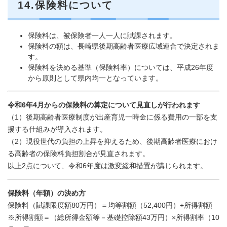
14.保険料について
保険料は、被保険者一人一人に賦課されます。
保険料の額は、長崎県後期高齢者医療広域連合で決定されま
す。
保険料を決める基準（保険料率）については、平成26年度
から原則として県内均一となっています。
令和6年4月からの保険料の算定について見直しが行われます
（1）後期高齢者医療制度が出産育児一時金に係る費用の一部を支
援する仕組みが導入されます。
（2）現役世代の負担の上昇を抑えるため、後期高齢者医療におけ
る高齢者の保険料負担割合が見直されます。
以上2点について、令和6年度は激変緩和措置が講じられます。
保険料（年額）の決め方
保険料（賦課限度額80万円）＝均等割額（52,400円）+所得割額
※所得割額＝（総所得金額等－基礎控除額43万円）×所得割率（10