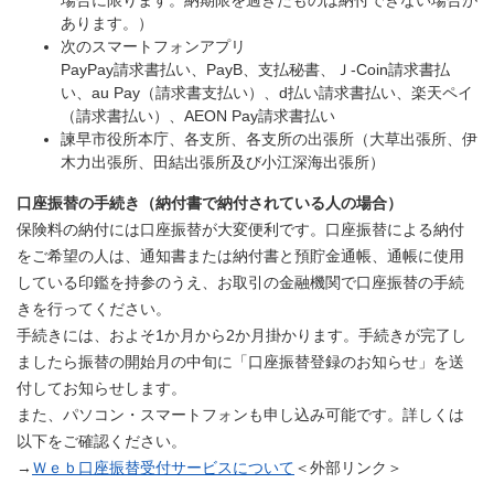
場合に限ります。納期限を過ぎたものは納付できない場合が
あります。）
次のスマートフォンアプリ
PayPay請求書払い、PayB、支払秘書、Ｊ‐Coin請求書払
い、au Pay（請求書支払い）、d払い請求書払い、楽天ペイ
（請求書払い）、AEON Pay請求書払い
諫早市役所本庁、各支所、各支所の出張所（大草出張所、伊
木力出張所、田結出張所及び小江深海出張所）
口座振替の手続き（納付書で納付されている人の場合）
保険料の納付には口座振替が大変便利です。口座振替による納付
をご希望の人は、通知書または納付書と預貯金通帳、通帳に使用
している印鑑を持参のうえ、お取引の金融機関で口座振替の手続
きを行ってください。
手続きには、およそ1か月から2か月掛かります。手続きが完了し
ましたら振替の開始月の中旬に「口座振替登録のお知らせ」を送
付してお知らせします。
また、パソコン・スマートフォンも申し込み可能です。詳しくは
以下をご確認ください。
→
Ｗｅｂ口座振替受付サービスについて
＜外部リンク＞