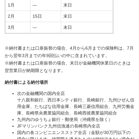
1月
―
末日
2月
15日
末日
3月
―
末日
※納付書または口座振替の場合、4月から6月までの保険料は、7月
から翌年3月までの年9回払いの中に含まれています。
※納付書または口座振替の場合、末日が金融機関休業日のときは
翌営業日が納期限となります。
納付書による納付場所
​次の金融機関の国内全店
十八親和銀行、西日本シティ銀行、長崎銀行、九州ひぜん信
用金庫、たちばな信用金庫、長崎三菱信用組合、九州労働金
庫、長崎県央農業協同組合、長崎西彼農業協同組合
九州内のゆうちょ銀行・郵便局（沖縄県を除く）
JFマリンバンク九州信漁連の長崎県内全店
国内の各コンビニエンスストア全店（金額が30万円以下の