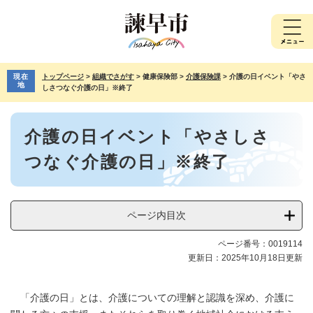
ペ
メ
ー
ニ
ジ
ュ
の
ー
先
を
現在
トップページ
>
組織でさがす
>
健康保険部
>
介護保険課
>
介護の日イベント「やさ
頭
飛
地
しさつなぐ介護の日」※終了
で
ば
す。
し
本
て
介護の日イベント「やさしさ
文
本
文
つなぐ介護の日」※終了
へ
ページ内目次
ページ番号：0019114
更新日：2025年10月18日更新
「介護の日」とは、介護についての理解と認識を深め、介護に