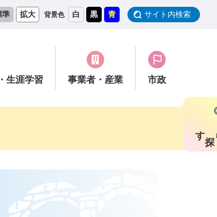
標準
拡大
白
黒
青
サイト内検索
背景色
・生涯学習
事業者
・産業
市政
す