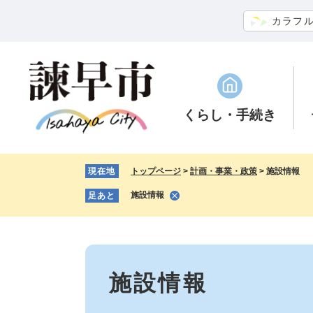
ペ
メ
カラフ
ー
ニ
ジ
ュ
の
ー
先
を
頭
飛
で
ば
くらし
・手続き
す。
し
て
本
現在地
トップページ
>
計画・事業・政策
>
施設情報
文
へ
施設情報
足あと
本
文
施設情報