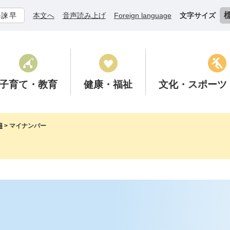
ル諫早
本文へ
音声読み上げ
Foreign language
文字サイズ
子育て
・教育
健康
・福祉
文化
・スポーツ
籍
>
マイナンバー