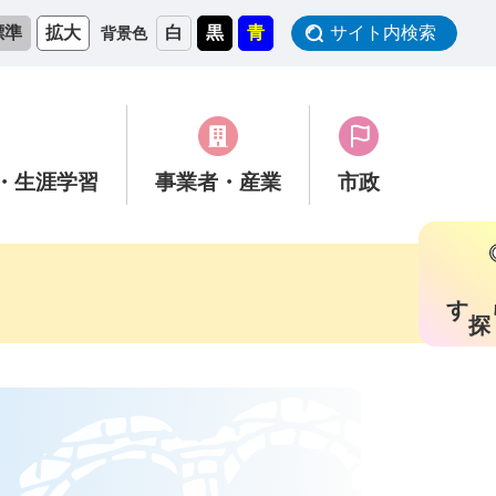
標準
拡大
白
黒
青
サイト内検索
背景色
・生涯学習
事業者
・産業
市政
す