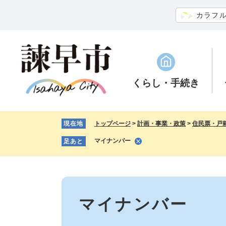
ペ
メ
カラフ
ー
ニ
ジ
ュ
の
ー
先
を
頭
飛
で
ば
くらし
・手続き
す。
し
て
本
現在地
トップページ
>
計画・事業・政策
>
住民票・戸
文
へ
マイナンバー
足あと
本
文
マイナンバー