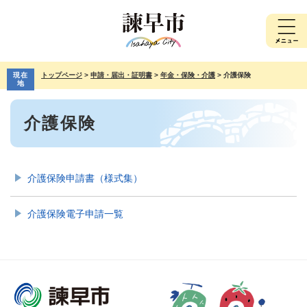
ペ
メ
ー
ニ
ジ
ュ
の
ー
先
を
現在
トップページ
>
申請・届出・証明書
>
年金・保険・介護
>
介護保険
頭
飛
地
で
ば
本
す。
し
介護保険
文
て
本
文
へ
介護保険申請書（様式集）
介護保険電子申請一覧