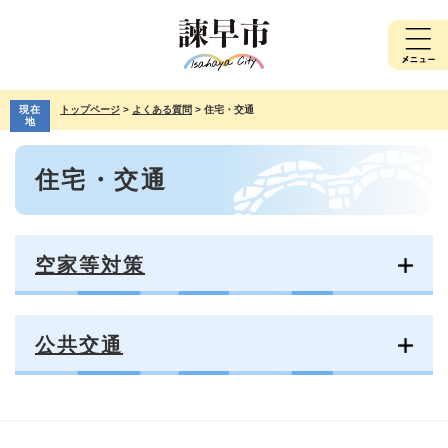
ペ
メ
ー
ニ
ジ
ュ
の
ー
先
を
現在
トップページ
>
よくある質問
>
住宅・交通
頭
飛
地
で
ば
本
す。
し
住宅・交通
文
て
本
文
へ
空家等対策
公共交通