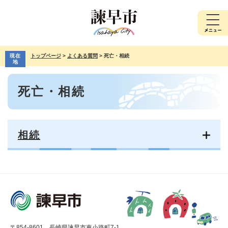
ペ
メ
ー
ニ
ジ
ュ
の
ー
先
を
現在
トップページ
>
よくある質問
>
死亡・相続
頭
飛
地
で
ば
本
す。
し
死亡・相続
文
て
本
文
へ
相続
〒854-8601 長崎県諫早市東小路町7-1