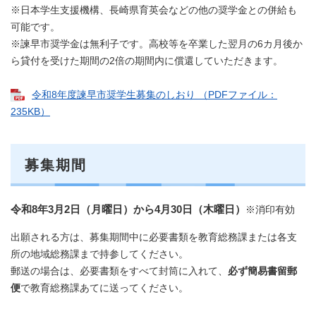
​※日本学生支援機構、長崎県育英会などの他の奨学金との併給も
可能です。
​※諫早市奨学金は無利子です。高校等を卒業した翌月の6カ月後か
ら貸付を受けた期間の2倍の期間内に償還していただきます。
令和8年度諫早市奨学生募集のしおり （PDFファイル：
235KB）
​
募集期間
令和8年3月2日（月曜日）から4月30日（木曜日）
※消印有効
出願される方は、募集期間中に必要書類を教育総務課または各支
所の地域総務課まで持参してください。
郵送の場合は、必要書類をすべて封筒に入れて、
必ず簡易書留郵
便
で教育総務課あてに送ってください。