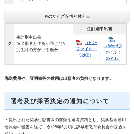
表のサイズを切り替える
生計別申出書
生計別申出書
（PDF
ク
※出願者と住所が同じだが、
（Wordフ
ファイル：
別生計の方がいる場合
ァイル：
52KB）
29KB）
郵送費用や、証明書等の費用は出願者の負担となります。
選考及び採否決定の通知について
・提出された奨学生願書等の書類を選考資料とし、奨学基金運用
委員会の審査を経て、令和8年6月頃に諫早市教育委員会が採否を