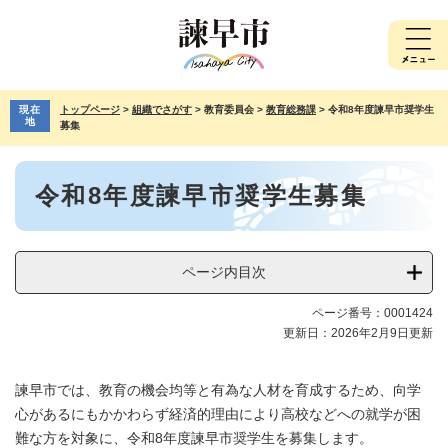
ペ
メ
ー
ニ
ジ
ュ
の
ー
先
を
現在
トップページ
>
組織でさがす
>
教育委員会
>
教育総務課
>
令和8年度諫早市奨学生
頭
飛
地
募集
で
ば
す。
し
本
て
令和8年度諫早市奨学生募集
文
本
文
へ
ページ内目次
ページ番号：0001424
更新日：2026年2月9日更新
諫早市では、教育の機会均等と有為な人材を育成するため、向学
心があるにもかかわらず経済的理由により高校などへの就学が困
難な方を対象に、令和8年度諫早市奨学生を募集します。