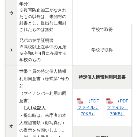
年分）
※複写防止加工がなされ
ウ
たもの以外は、未開封の
封書とし、提出前に開封
されたものは無効
学校で取得
兄弟の在学証明書
※高校以上在学中の兄弟
エ
学校で取得
※令和8年4月に在籍する
学校のもの
世帯全員の特定個人情報
特定個人情報利用同意書
利用同意書（様式第1号の
2）
（マイナンバー利用の同
意書）
（PDF
（PDF
ファイル：
ファイル：
・
1人1枚記入
70KB）
70KB）
・提出時は、来庁者の本
人確認書類（顔写真付）
オ
の提示をお願いします。