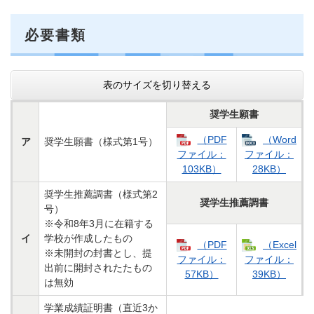
必要書類
表のサイズを切り替える
奨学生願書
（PDF
（Word
ア
奨学生願書（様式第1号）
ファイル：
ファイル：
103KB）
28KB）
奨学生推薦調書（様式第2
奨学生推薦調書
号）
※令和8年3月に在籍する
イ
学校が作成したもの
（PDF
（Excel
※未開封の封書とし、提
ファイル：
ファイル：
出前に開封されたたもの
57KB）
39KB）
は無効
学業成績証明書（直近3か