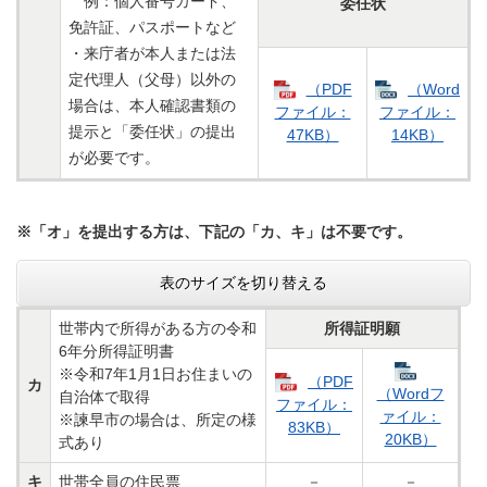
例：個人番号カード、
委任状
免許証、パスポートなど
・来庁者が本人または法
定代理人（父母）以外の
（PDF
（Word
場合は、本人確認書類の
ファイル：
ファイル：
提示と「委任状」の提出
47KB）
14KB）
が必要です。
※「オ」を提出する方は、下記の「カ、キ」は不要です。​
表のサイズを切り替える
世帯内で所得がある方の令和
所得証明願
6年分所得証明書
※令和7年1月1日お住まいの
（PDF
カ
（Wordフ
自治体で取得
ファイル：
ァイル：
​※諫早市の場合は、所定の様
83KB）
20KB）
式あり
キ
世帯全員の住民票
－
－