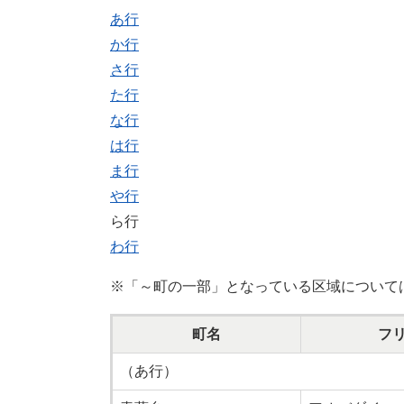
あ行
か行
さ行
た行
な行
は行
ま行
や行
ら行
わ行
※「～町の一部」となっている区域について
町名
フ
（あ行
）