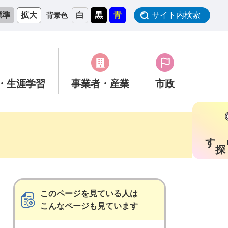
標準
拡大
白
黒
青
サイト内検索
背景色
・生涯学習
事業者
・産業
市政
す
このページを見ている人は
こんなページも見ています