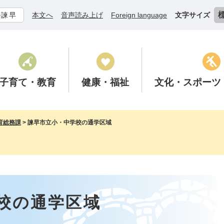
ル諫早
本文へ
音声読み上げ
Foreign language
文字サイズ
子育て
・教育
健康
・福祉
文化
・スポーツ
育総務課
>
諫早市立小・中学校の通学区域
校の通学区域