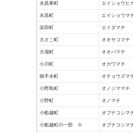
永昌東町
エイショウヒ
永昌町
エイショウマ
栄田町
エイダマチ
大さこ町
オオサコマチ
大場町
オオバマチ
小川町
オガワマチ
御手水町
オチョウズマ
小野島町
オノジママチ
小野町
オノマチ
小船越町
オブナコシマ
小船越町の一部 ※
オブナコシマ