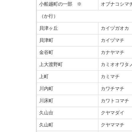
小船越町の一部 ※
オブナコシマ
（か行）
貝津ヶ丘
カイヅガオカ
貝津町
カイヅマチ
金谷町
カナヤマチ
上大渡野町
カミオオワタ
上町
カミマチ
川内町
カワチマチ
川床町
カワトコマチ
久山台
クヤマダイ
久山町
クヤママチ