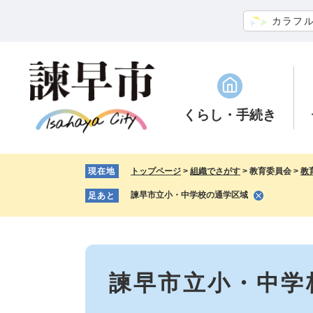
ペ
メ
カラフ
ー
ニ
ジ
ュ
の
ー
先
を
頭
飛
で
ば
くらし
・手続き
す。
し
て
本
現在地
トップページ
>
組織でさがす
>
教育委員会
>
教
文
へ
諫早市立小・中学校の通学区域
足あと
本
文
諫早市立小・中学