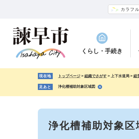
ペ
メ
カラフ
ー
ニ
ジ
ュ
の
ー
先
を
頭
飛
で
ば
くらし
・手続き
す。
し
て
本
現在地
トップページ
>
組織でさがす
>
上下水道局
>
経
文
へ
浄化槽補助対象区域図
足あと
本
文
浄化槽補助対象区