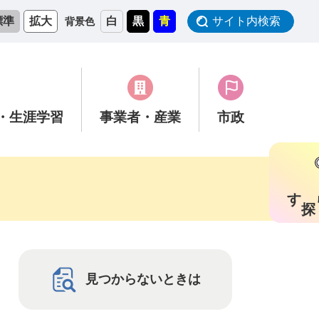
標準
拡大
白
黒
青
サイト内検索
背景色
・生涯学習
事業者
・産業
市政
す
見つからないときは