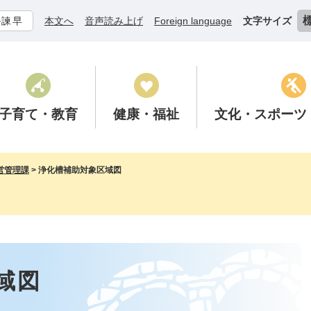
ル諫早
本文へ
音声読み上げ
Foreign language
文字サイズ
子育て
・教育
健康
・福祉
文化
・スポーツ
営管理課
>
浄化槽補助対象区域図
域図