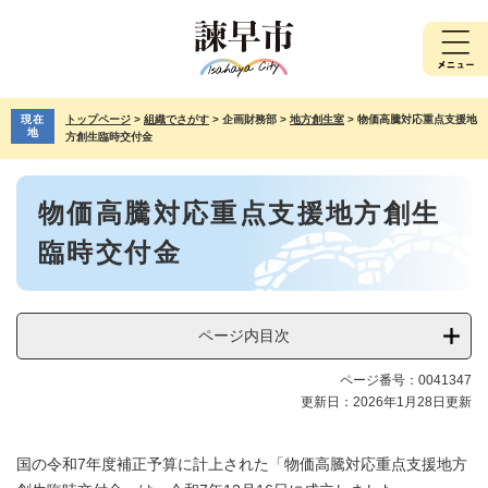
ペ
メ
ー
ニ
ジ
ュ
の
ー
先
を
現在
トップページ
>
組織でさがす
>
企画財務部
>
地方創生室
>
物価高騰対応重点支援地
頭
飛
地
方創生臨時交付金
で
ば
す。
し
本
て
物価高騰対応重点支援地方創生
文
本
文
臨時交付金
へ
ページ内目次
ページ番号：0041347
更新日：2026年1月28日更新
国の令和7年度補正予算に計上された「物価高騰対応重点支援地方