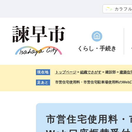
ペ
メ
カラフ
ー
ニ
ジ
ュ
の
ー
先
を
頭
飛
で
ば
くらし
・手続き
す。
し
て
本
現在地
トップページ
>
組織でさがす
>
建設部
>
建築住
文
へ
市営住宅使用料・市営住宅駐車場使用料のWeb
足あと
本
文
市営住宅使用料・