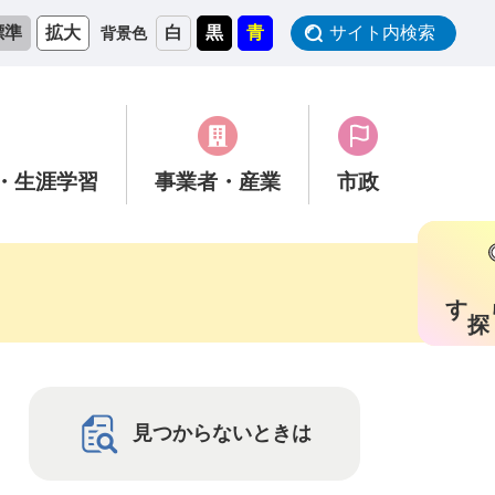
標準
拡大
白
黒
青
サイト内検索
背景色
・生涯学習
事業者
・産業
市政
す
見つからないときは