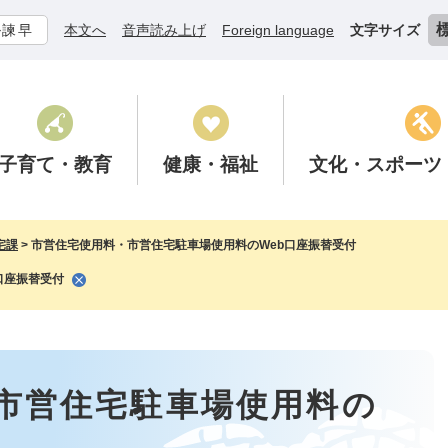
ル諫早
本文へ
音声読み上げ
Foreign language
文字サイズ
子育て
・教育
健康
・福祉
文化
・スポーツ
宅課
>
市営住宅使用料・市営住宅駐車場使用料のWeb口座振替受付
口座振替受付
市営住宅駐車場使用料の