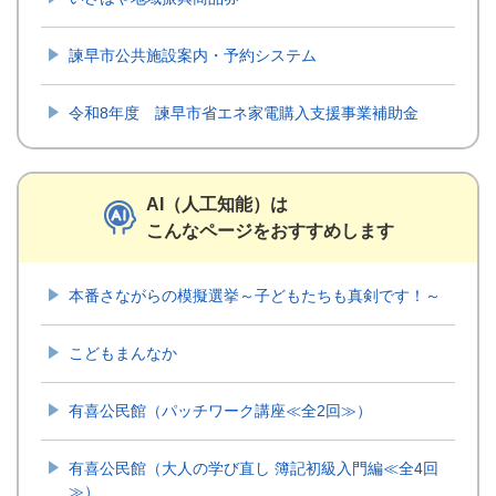
諫早市公共施設案内・予約システム
令和8年度 諫早市省エネ家電購入支援事業補助金
AI（人工知能）は
こんなページをおすすめします
本番さながらの模擬選挙～子どもたちも真剣です！～
こどもまんなか
有喜公民館（パッチワーク講座≪全2回≫）
有喜公民館（大人の学び直し 簿記初級入門編≪全4回
≫）