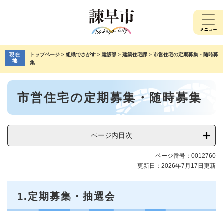
ペ
メ
ー
ニ
ジ
ュ
の
ー
先
を
現在
トップページ
>
組織でさがす
>
建設部
>
建築住宅課
>
市営住宅の定期募集・随時募
頭
飛
地
集
で
ば
す。
し
本
て
市営住宅の定期募集・随時募集
文
本
文
へ
ページ内目次
ページ番号：0012760
更新日：2026年7月17日更新
1.定期募集・抽選会