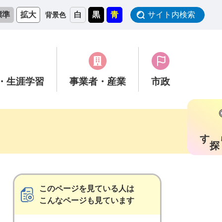
標準
拡大
白
黒
青
サイト内検索
背景色
・生涯学習
事業者
・産業
市政
す
このページを見ている人は
こんなページも見ています