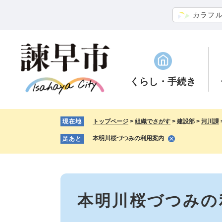
ペ
メ
カラフ
ー
ニ
ジ
ュ
の
ー
先
を
頭
飛
で
ば
くらし
・手続き
す。
し
て
本
現在地
トップページ
>
組織でさがす
>
建設部
>
河川課
文
へ
本明川桜づつみの利用案内
足あと
本
文
本明川桜づつみの