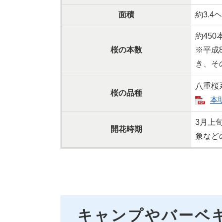
面積
約3.4
約450
桜の本数
※平成
き、そ
八重桜
桜の品種
本
3月上
開花時期
象など
キャンプやバーベ