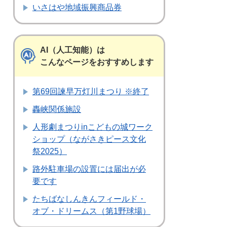
いさはや地域振興商品券
AI（人工知能）は
こんなページをおすすめします
第69回諫早万灯川まつり ※終了
轟峡関係施設
人形劇まつりinこどもの城ワーク
ショップ（ながさきピース文化
祭2025）
路外駐車場の設置には届出が必
要です
たちばなしんきんフィールド・
オブ・ドリームス（第1野球場）