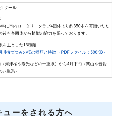
ヘクタール​
本
8年に市内ロータリークラブ4団体より約350本を寄贈いただ
の後も各団体から植樹の協力を賜っております。
系を主とした13種類
明川桜づつみの桜の種類と特徴 （PDFファイル：588KB）
旬（河津桜や陽光などの一重系）から4月下旬（関山や普賢
の八重系）
キューをされる方へ