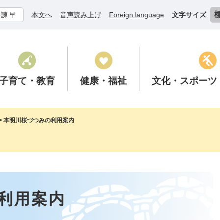
ル諫早
本文へ
音声読み上げ
Foreign language
文字サイズ
子育て
・教育
健康
・福祉
文化
・スポーツ
>
本明川桜づつみの利用案内
利用案内