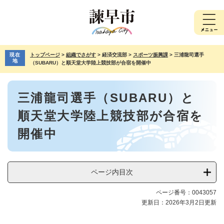
ペ
メ
ー
ニ
ジ
ュ
の
ー
先
を
現在
トップページ
>
組織でさがす
>
経済交流部
>
スポーツ振興課
>
三浦龍司選手
頭
飛
地
（SUBARU）と順天堂大学陸上競技部が合宿を開催中
で
ば
す。
し
本
て
三浦龍司選手（SUBARU）と
文
本
文
順天堂大学陸上競技部が合宿を
へ
開催中
ページ内目次
ページ番号：0043057
更新日：2026年3月2日更新