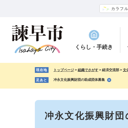
ペ
メ
カラフ
ー
ニ
ジ
ュ
の
ー
先
を
頭
飛
で
ば
くらし
・手続き
す。
し
て
本
現在地
トップページ
>
組織でさがす
>
経済交流部
>
文
文
へ
冲永文化振興財団の助成団体募集
足あと
本
文
冲永文化振興財団