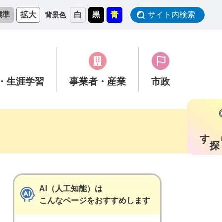
標準
拡大
白
黒
青
サイト内検索
背景色
・生涯学習
事業者
・産業
市政
す
AI（人工知能）は
こんなページをおすすめします