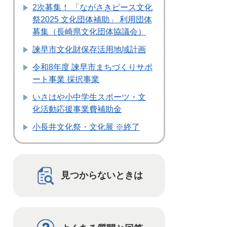
2次募集！ 「ながさきピース文化
祭2025 文化団体補助」 利用団体
募集（長崎県文化団体協議会）
諫早市文化財保存活用地域計画
令和8年度 諫早市まちづくりサポ
ート事業 採択事業
いさはや小中学生スポーツ・文
化活動応援事業費補助金
小長井文化祭・文化展 ※終了
見つからないときは