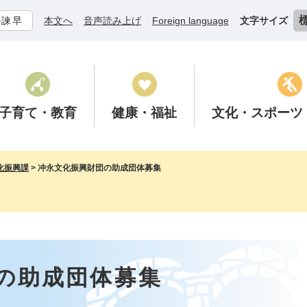
ル諫早
本文へ
音声読み上げ
Foreign language
文字サイズ
子育て
・教育
健康
・福祉
文化
・スポーツ
化振興課
>
冲永文化振興財団の助成団体募集
の助成団体募集