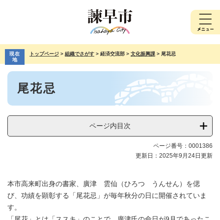
ペ
メ
ー
ニ
ジ
ュ
の
ー
先
を
現在
トップページ
>
組織でさがす
>
経済交流部
>
文化振興課
>
尾花忌
頭
飛
地
で
ば
本
す。
し
尾花忌
文
て
本
文
へ
ページ内目次
ページ番号：0001386
更新日：2025年9月24日更新
本市高来町出身の書家、廣津 雲仙（ひろつ うんせん）を偲
び、功績を顕彰する「尾花忌」が毎年秋分の日に開催されていま
す。
「尾花」とは「ススキ」のことで、廣津氏の命日が9月であったこ