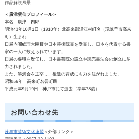
作品解説風景
＜廣津雲仙プロフィール＞
本名 廣津 四郎
明治43年10月1日（1910年）北高来郡湯江村町名（現諫早市高来
町）生まれ
日展内閣総理大臣賞や日本芸術院賞を受賞し、日本を代表する書
家の一人に数えられています。
日展の要職を歴任し、日本書芸院の設立や読売書法会の創立に尽
力されました。
また、墨滴会を主宰し、後進の育成にも力を注がれました。
昭和56年 高来町名誉町民
平成元年9月19日 神戸市にて逝去（享年78歳）
お問い合わせ先
諫早市芸術文化連盟
＜外部リンク＞