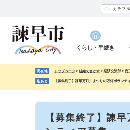
ペ
メ
カラフ
ー
ニ
ジ
ュ
の
ー
先
を
頭
飛
で
ば
くらし
・手続き
す。
し
て
本
現在地
トップページ
>
組織でさがす
>
経済交流部
>
商
文
へ
【募集終了】諫早万灯川まつりの万灯ボランテ
足あと
本
文
【募集終了】諫早