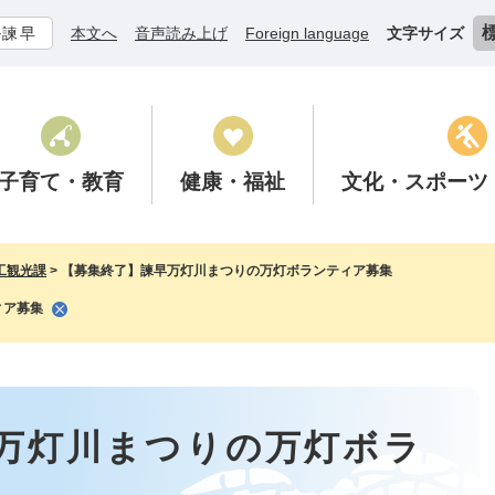
ル諫早
本文へ
音声読み上げ
Foreign language
文字サイズ
子育て
・教育
健康
・福祉
文化
・スポーツ
工観光課
>
【募集終了】諫早万灯川まつりの万灯ボランティア募集
ィア募集
万灯川まつりの万灯ボラ