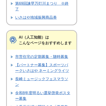
第69回諫早万灯川まつり ※終
了
いさはや地域振興商品券
AI（人工知能）は
こんなページをおすすめします
市営住宅の定期募集・随時募集
【パートナー募集】スポーツパ
ークいさはや ネーミングライツ
長崎ミュージックフェスマラソ
ン
令和8年度明るい選挙啓発ポスタ
ー募集