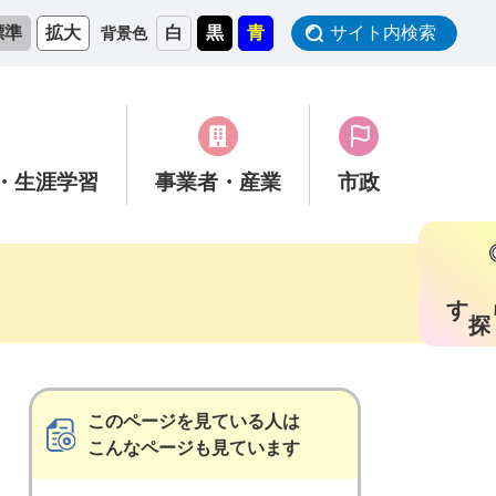
標準
拡大
白
黒
青
サイト内検索
背景色
・生涯学習
事業者
・産業
市政
す
このページを見ている人は
こんなページも見ています