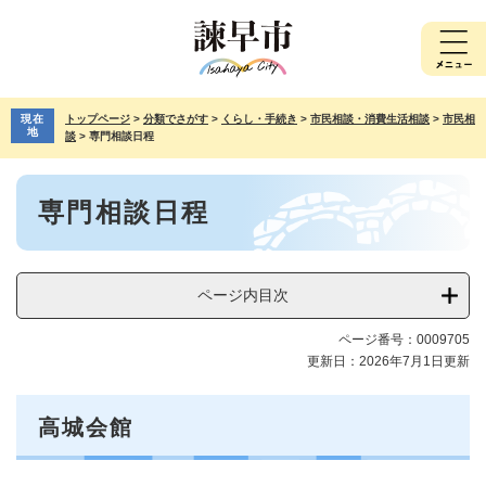
ペ
メ
ー
ニ
ジ
ュ
の
ー
先
を
現在
トップページ
>
分類でさがす
>
くらし・手続き
>
市民相談・消費生活相談
>
市民相
頭
飛
地
談
>
専門相談日程
で
ば
す。
し
本
て
専門相談日程
文
本
文
へ
ページ内目次
ページ番号：0009705
更新日：2026年7月1日更新
高城会館