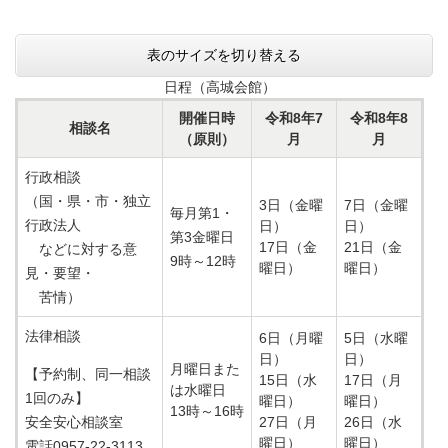
表のサイズを切り替える
日程（高城会館）
開催日時
令和8年7
令和8年8
相談名
（原則）
月
月
行政相談
（国・県・市・独立
3日（金曜
7日（金曜
毎月第1・
行政法人
日）
日）
第3金曜日
​17日（金
​21日（金
などに対する意
9時～12時
曜日）
曜日）
見・要望・
苦情）
法律相談
6日（月曜
5日（水曜
日）
日）
月曜日また
【予約制、同一相談
15日（水
17日（月
は水曜日
1回のみ】
曜日）
曜日）
​13時～16時
安全安心相談室
27日（月
26日（水
曜日）
曜日）
電話0957-22-3113