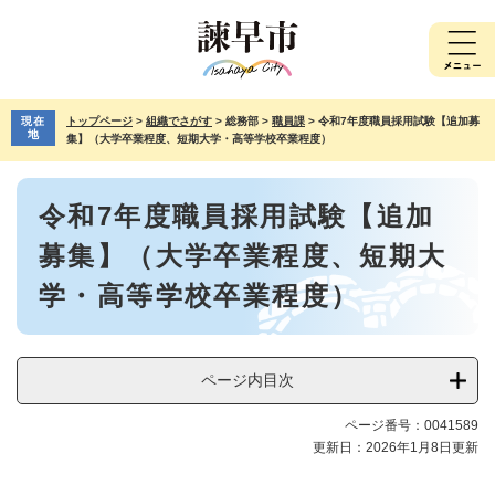
ペ
メ
ー
ニ
ジ
ュ
の
ー
先
を
現在
トップページ
>
組織でさがす
>
総務部
>
職員課
>
令和7年度職員採用試験【追加募
頭
飛
地
集】（大学卒業程度、短期大学・高等学校卒業程度）
で
ば
す。
し
本
て
令和7年度職員採用試験【追加
文
本
文
募集】（大学卒業程度、短期大
へ
学・高等学校卒業程度）
ページ内目次
ページ番号：0041589
更新日：2026年1月8日更新