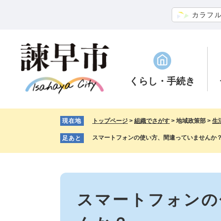
ペ
メ
カラフ
ー
ニ
ジ
ュ
の
ー
先
を
頭
飛
で
ば
くらし
・手続き
す。
し
て
本
現在地
トップページ
>
組織でさがす
>
地域政策部
>
生
文
へ
スマートフォンの使い方、間違っていませんか
足あと
本
文
スマートフォンの