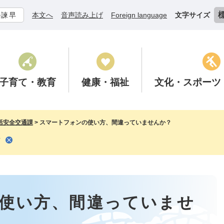
ル諫早
本文へ
音声読み上げ
Foreign language
文字サイズ
子育て
・教育
健康
・福祉
文化
・スポーツ
活安全交通課
>
スマートフォンの使い方、間違っていませんか？
？
使い方、間違っていませ