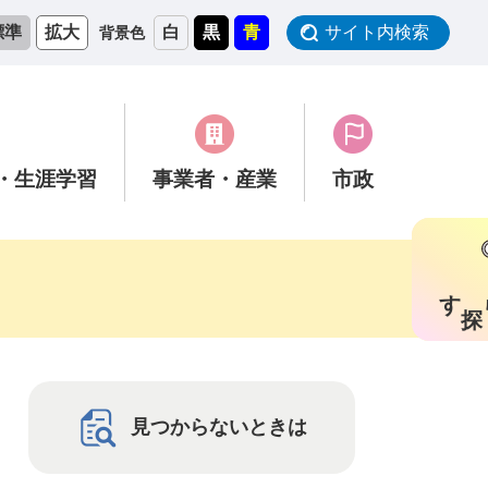
標準
拡大
白
黒
青
サイト内検索
背景色
・生涯学習
事業者
・産業
市政
す
見つからないときは