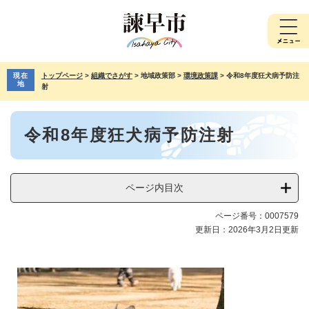
ペ
メ
ー
ニ
ジ
ュ
の
ー
先
を
現在
トップページ
>
組織でさがす
>
地域政策部
>
環境政策課
>
令和8年度狂犬病予防注
頭
飛
地
射
で
ば
す。
し
本
て
令和8年度狂犬病予防注射
文
本
文
へ
ページ内目次
ページ番号：0007579
更新日：2026年3月2日更新