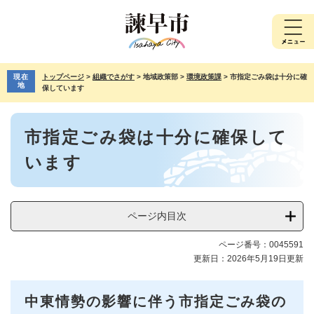
ペ
メ
ー
ニ
ジ
ュ
の
ー
先
を
現在
トップページ
>
組織でさがす
>
地域政策部
>
環境政策課
>
市指定ごみ袋は十分に確
頭
飛
地
保しています
で
ば
す。
し
本
て
市指定ごみ袋は十分に確保して
文
本
文
います
へ
ページ内目次
ページ番号：0045591
更新日：2026年5月19日更新
中東情勢の影響に伴う市指定ごみ袋の